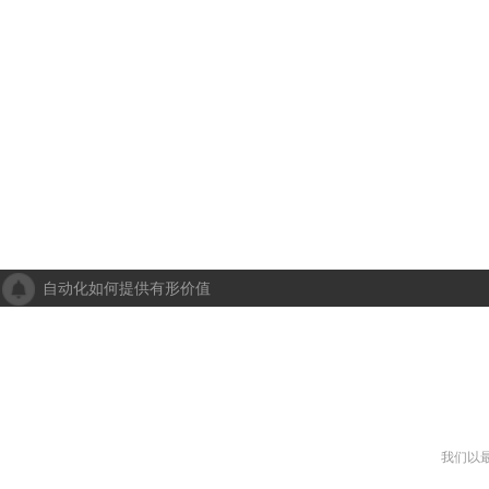
自动化如何提供有形价值
成都人工智能计算中心项目落地 助力打造新一代人工智能创新发
“未来工厂”啥样？机器人生“匠心”自动化会“上网”
个性化批量生产，灵活性显著提高！Faulhaber加速推动自动化生产
机械及其自动化 机械自动化发挥其潜力
我们以