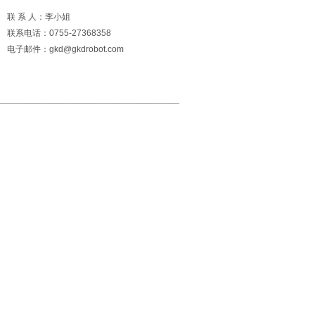
联 系 人：李小姐
联系电话：0755-27368358
电子邮件：gkd@gkdrobot.com
九州体育（浙江）有限公司
___________________________________________________
地址：深圳市宝安区西乡街道前进二路宝田工业区43A栋3楼
电话：（0755）27368358
邮箱：gkd@gkdrobot.com
粤ICP备2022047971号