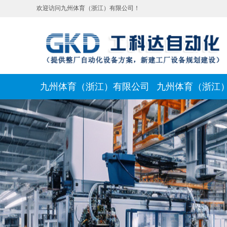
欢迎访问九州体育（浙江）有限公司！
九州体育（浙江）有限公司
九州体育（浙江
新闻动态
联系我