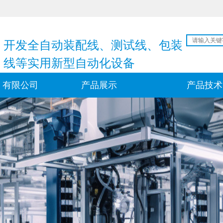
开发全自动装配线、测试线、包装
线等实用新型自动化设备
）有限公司
产品展示
产品技术
们