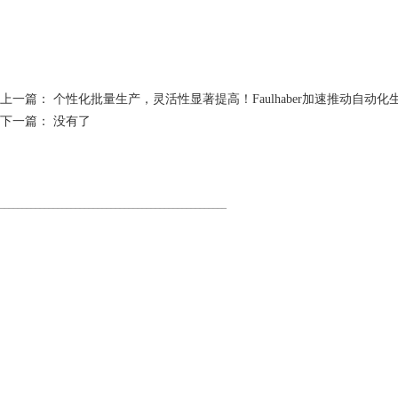
上一篇：
个性化批量生产，灵活性显著提高！Faulhaber加速推动自动化
下一篇： 没有了
九州体育（浙江）有限公司
___________________________________________________
地址：深圳市宝安区西乡街道前进二路宝田工业区43A栋3楼
电话：（0755）27368358
邮箱：gkd@gkdrobot.com
粤ICP备2022047971号