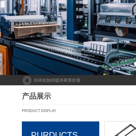
自动化如何提供有形价值
成都人工智能计算中心项目落地 助力打造新一代人工
“未来工厂”啥样？机器人生“匠心”自动化会“上网”
产品展示
个性化批量生产，灵活性显著提高！Faulhaber加速推
机械及其自动化 机械自动化发挥其潜力
PRODUCT DISPLAY
PURDUCTS