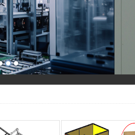
智能创新发展试验区
动自动化生产