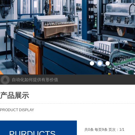
自动化如何提供有形价值
成都人工智能计算中心项目落地 助力打造新一代人工智能创新发
“未来工厂”啥样？机器人生“匠心”自动化会“上网”
产品展示
个性化批量生产，灵活性显著提高！Faulhaber加速推动自动化生产
机械及其自动化 机械自动化发挥其潜力
PRODUCT DISPLAY
共0条 每页9条 页次：1/1
PURDUCTS