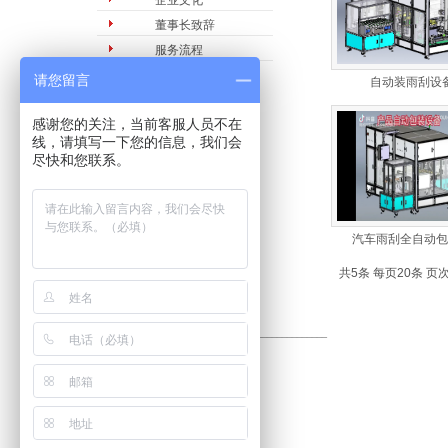
企业文化
董事长致辞
服务流程
请您留言
自动装雨刮设
感谢您的关注，当前客服人员不在
线，请填写一下您的信息，我们会
尽快和您联系。
汽车雨刮全自动包
共5条 每页20条 页次
九州体育（浙江）有限公司
___________________________________________________
地址：深圳市宝安区西乡街道前进二路宝田工业区43A栋3楼
电话：（0755）27368358
邮箱：gkd@gkdrobot.com